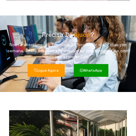
Precisa De
Ajuda
?
Nosso atendimento funciona 24 horas por dia, 7 dias por
semana. Entre em contato a qualquer momento e fale com
nossos atendentes.
Ligue Agora
WhatsApp