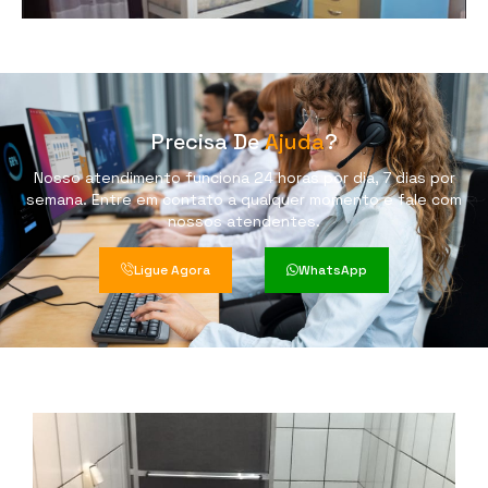
Precisa De
Ajuda
?
Nosso atendimento funciona 24 horas por dia, 7 dias por
semana. Entre em contato a qualquer momento e fale com
nossos atendentes.
Ligue Agora
WhatsApp