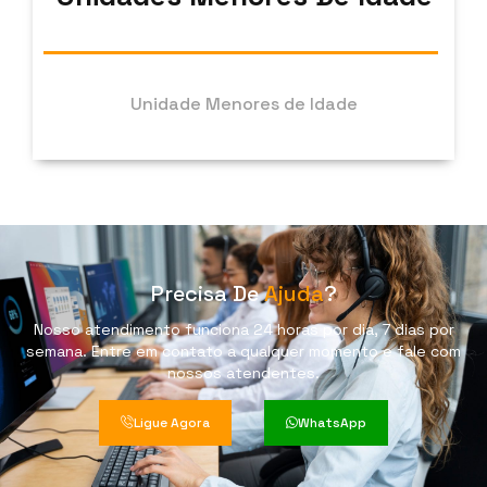
Unidade Menores de Idade
Precisa De
Ajuda
?
Nosso atendimento funciona 24 horas por dia, 7 dias por
semana. Entre em contato a qualquer momento e fale com
nossos atendentes.
Ligue Agora
WhatsApp